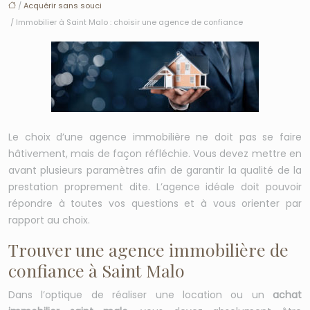
/
Acquérir sans souci
/ Immobilier à Saint Malo : choisir une agence de confiance
Le choix d’une agence immobilière ne doit pas se faire
hâtivement, mais de façon réfléchie. Vous devez mettre en
avant plusieurs paramètres afin de garantir la qualité de la
prestation proprement dite. L’agence idéale doit pouvoir
répondre à toutes vos questions et à vous orienter par
rapport au choix.
Trouver une agence immobilière de
confiance à Saint Malo
Dans l’optique de réaliser une location ou un
achat